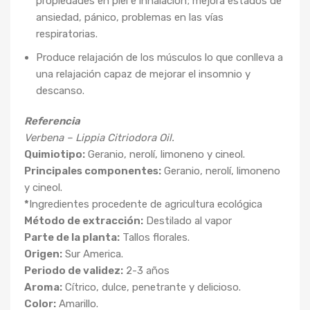
propiedades en piel e inhalación; mejora estados de
ansiedad, pánico, problemas en las vías
respiratorias.
Produce relajación de los músculos lo que conlleva a
una relajación capaz de mejorar el insomnio y
descanso.
Referencia
Verbena – Lippia Citriodora Oil.
Quimiotipo:
Geranio, nerolí, limoneno y cineol.
Principales componentes:
Geranio, nerolí, limoneno
y cineol.
*
Ingredientes procedente de agricultura ecológica
Método de extracción:
Destilado al vapor
Parte de la planta:
Tallos florales.
Origen:
Sur America.
Periodo de validez:
2-3 años
Aroma:
Cítrico, dulce, penetrante y delicioso.
Color:
Amarillo.