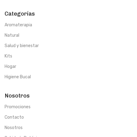
alergia.
Combina bien con:
Categorías
Ylang Ylang
Aromaterapia
Natural
Salud y bienestar
Kits
Hogar
Higiene Bucal
Nosotros
Promociones
Contacto
Nosotros