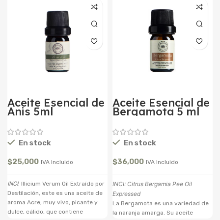
Aceite Esencial de
Aceite Esencial de
Anis 5ml
Bergamota 5 ml
En stock
En stock
$
25,000
$
36,000
IVA Incluido
IVA Incluido
INCI
: Illicium Verum Oil Extraído por
INCI: Citrus Bergamia Pee Oil
Destilación, este es una aceite de
Expressed
aroma Acre, muy vivo, picante y
La Bergamota es una variedad de
dulce, cálido, que contiene
la naranja amarga. Su aceite