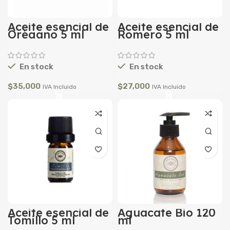
Aceite esencial de
Aceite esencial de
Orégano 5 ml
Romero 5 ml
En stock
En stock
$
35,000
$
27,000
IVA Incluido
IVA Incluido
Aceite esencial de
Aguacate Bio 120
Tomillo 5 ml
ml