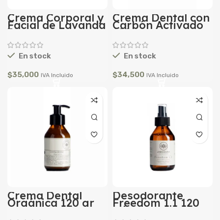
Crema Corporal y
Crema Dental con
Facial de Lavanda
Carbón Activado
30 gr
120 gr
En stock
En stock
$
35,000
$
34,500
IVA Incluido
IVA Incluido
Crema Dental
Desodorante
Orgánica 120 gr
Freedom 1.1 120
ml