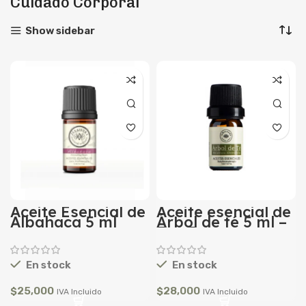
Cuidado Corporal
Show sidebar
Aceite Esencial de
Aceite esencial de
Albahaca 5 ml
Árbol de té 5 ml –
Tea Tree
En stock
En stock
$
25,000
$
28,000
IVA Incluido
IVA Incluido