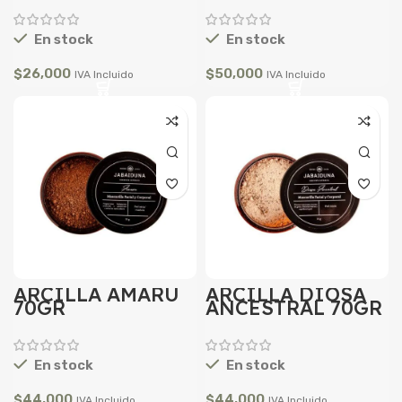
En stock
En stock
$
26,000
$
50,000
IVA Incluido
IVA Incluido
ARCILLA AMARÚ
ARCILLA DIOSA
70GR
ANCESTRAL 70GR
En stock
En stock
$
44,000
$
44,000
IVA Incluido
IVA Incluido