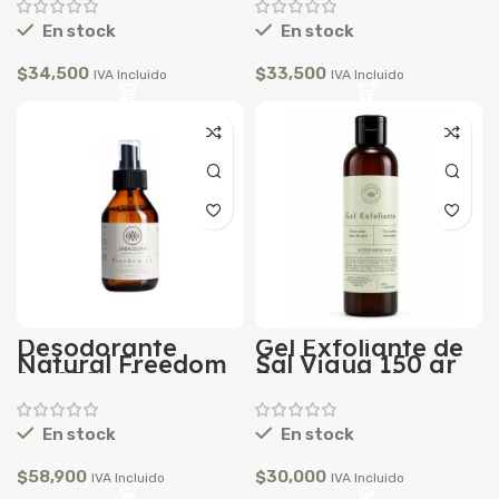
En stock
En stock
$
34,500
$
33,500
IVA Incluido
IVA Incluido
Desodorante
Gel Exfoliante de
Natural Freedom
Sal Vigua 150 gr
1.1 250 ml
Envase Ambar
En stock
En stock
$
58,900
$
30,000
IVA Incluido
IVA Incluido