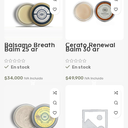
Bálsamo Breath
Cerato Renewal
Balm 25 gr
Balm 30 gr
En stock
En stock
$
34,000
$
49,900
IVA Incluido
IVA Incluido