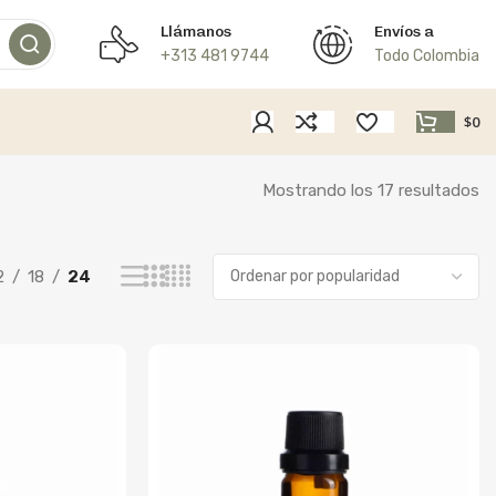
Llámanos
Envíos a
+313 481 9744
Todo Colombia
$
0
Mostrando los 17 resultados
2
18
24