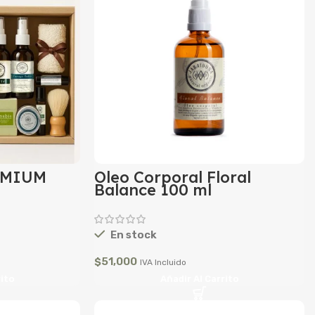
EMIUM
Oleo Corporal Floral
Balance 100 ml
En stock
$
51,000
IVA Incluido
rito
Añadir Al Carrito