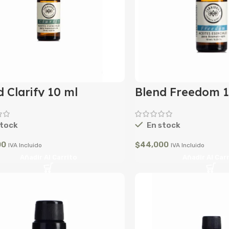
 Clarify 10 ml
Blend Freedom 1
tock
En stock
00
$
44,000
IVA Incluido
IVA Incluido
Añadir Al Carrito
Añadir Al Car