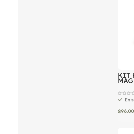
KIT
MAG
En s
$
96,0