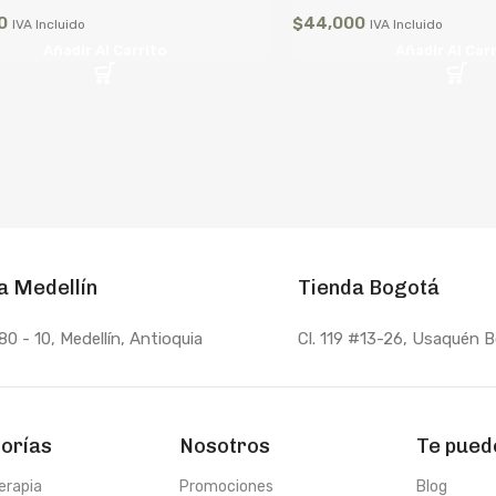
0
$
44,000
IVA Incluido
IVA Incluido
Añadir Al Carrito
Añadir Al Car
a Medellín
Tienda Bogotá
80 - 10
, Medellín, Antioquia
Cl. 119 #13-26, Usaquén 
orías
Nosotros
Te pued
erapia
Promociones
Blog