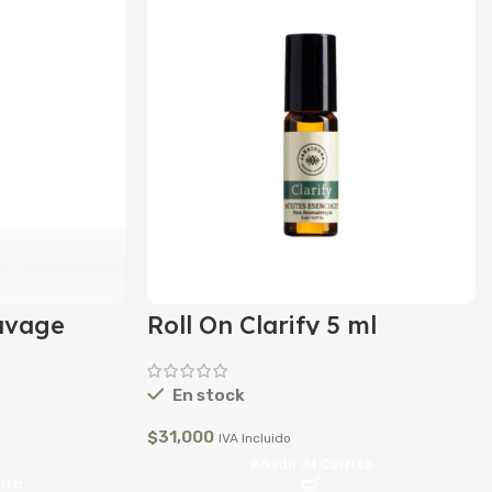
avage
Roll On Clarify 5 ml
En stock
$
31,000
IVA Incluido
Añadir Al Carrito
rito