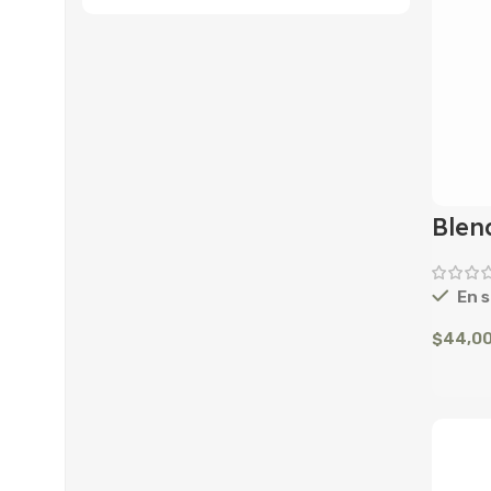
Blen
En s
$
44,0