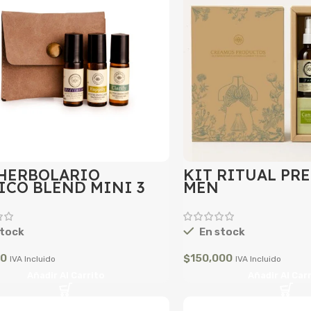
 HERBOLARIO
KIT RITUAL PR
ICO BLEND MINI 3
MEN
tock
En stock
00
$
150,000
IVA Incluido
IVA Incluido
Añadir Al Carrito
Añadir Al Car