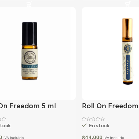
 On Freedom 5 ml
Roll On Freedom
tock
En stock
0
$
44,000
IVA Incluido
IVA Incluido