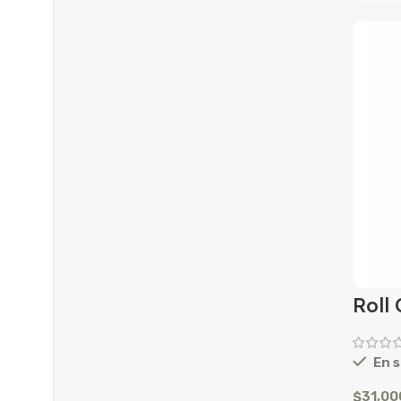
Roll
En s
$
31,00