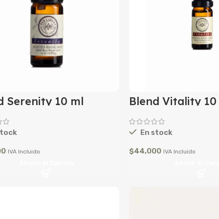
d Serenity 10 ml
Blend Vitality 10
tock
En stock
00
$
44,000
IVA Incluido
IVA Incluido
Añadir Al Carrito
Añadir Al Car