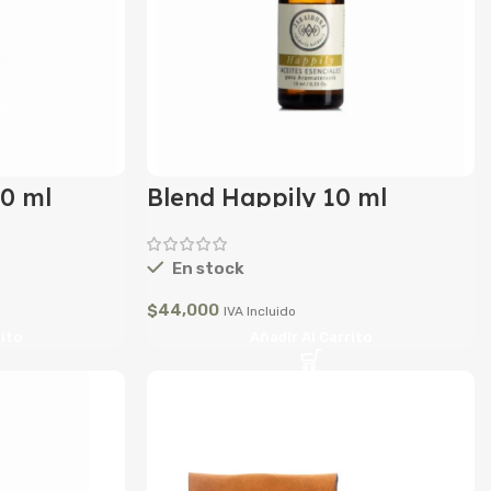
0 ml
Blend Happily 10 ml
En stock
$
44,000
IVA Incluido
rito
Añadir Al Carrito