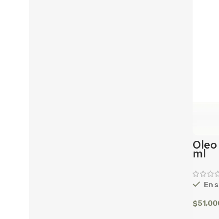
Oleo
ml
En s
$
51,00