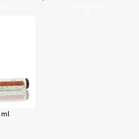
rito
Añadir Al Carrito
 ml