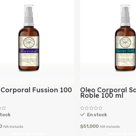
 Corporal Fussion 100
Oleo Corporal S
Roble 100 ml
tock
En stock
0
$
51,000
IVA Incluido
IVA Incluido
Añadir Al Carrito
Añadir Al Car