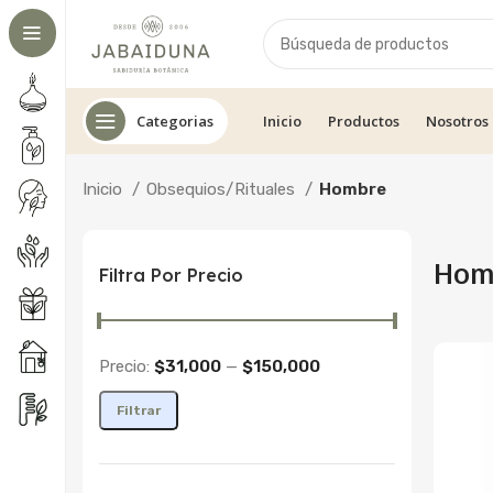
Categorias
Inicio
Productos
Nosotros
Inicio
Obsequios/Rituales
Hombre
Hom
Filtra Por Precio
Precio:
$31,000
—
$150,000
Precio
Precio
Filtrar
mínimo
máximo