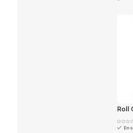
Roll 
En s