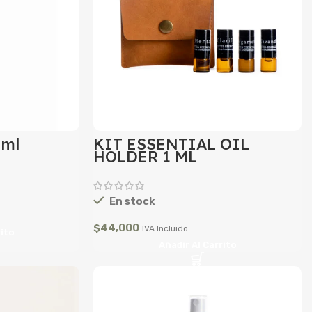
 ml
KIT ESSENTIAL OIL
HOLDER 1 ML
En stock
$
44,000
IVA Incluido
rito
Añadir Al Carrito