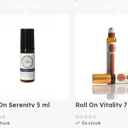
Añadir Al Carrito
Añadir Al Car
On Serenity 5 ml
Roll On Vitality 7
tock
En stock