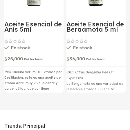
Aceite Esencial de
Aceite Esencial de
Anis 5ml
Bergamota 5 ml
En stock
En stock
$
25,000
$
36,000
IVA Incluido
IVA Incluido
INCI
: Illicium Verum Oil Extraído por
INCI: Citrus Bergamia Pee Oil
Destilación, este es una aceite de
Expressed
aroma Acre, muy vivo, picante y
La Bergamota es una variedad de
dulce, cálido, que contiene
la naranja amarga. Su aceite
propiedades: Antiséptico,
esencial, extraído de las cascaras
Analgésico, Antiespasmódico,
del fruto a través de un prensado
Antiemético, Afrodisíaco,
tiene un aroma refrescante,
Aperitivo, Cardiaco, Carminativo,
euforizador , cítrico y dulce. A
Desodorante, Digestivo, Diurético,
diferencia de otras frutas
Expectorante, Estimulante,
cítricas, la Bergamota es en
Tienda Principal
Galactagogo, Nervino,
realidad un fruto amargo. Este