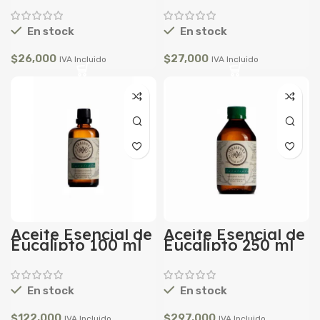
En stock
En stock
$
26,000
$
27,000
IVA Incluido
IVA Incluido
Aceite Esencial de
Aceite Esencial de
Eucalipto 100 ml
Eucalipto 250 ml
En stock
En stock
$
122,000
$
297,000
IVA Incluido
IVA Incluido