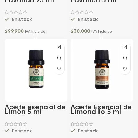
En stock
En stock
$
99,900
$
30,000
IVA Incluido
IVA Incluido
Aceite esencial de
Aceite Esencial de
Limón 5 ml
Limoncillo 5 ml
En stock
En stock