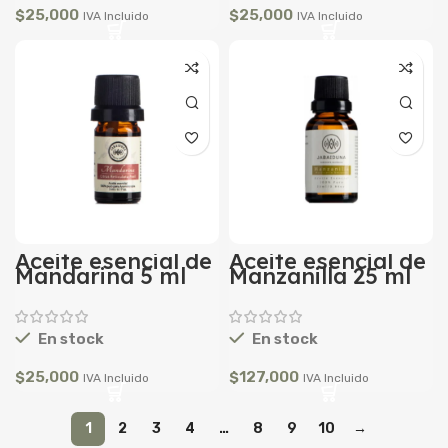
$
25,000
$
25,000
IVA Incluido
IVA Incluido
Aceite esencial de
Aceite esencial de
Mandarina 5 ml
Manzanilla 25 ml
En stock
En stock
$
25,000
$
127,000
IVA Incluido
IVA Incluido
1
2
3
4
…
8
9
10
→