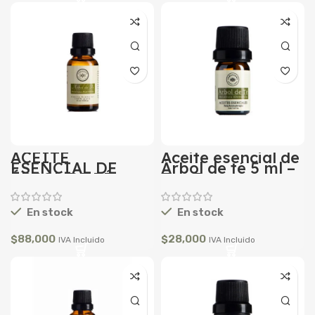
ACEITE
Aceite esencial de
ESENCIAL DE
Árbol de té 5 ml –
ÁRBOL DE TÉ
Tea Tree
25ML
En stock
En stock
$
88,000
$
28,000
IVA Incluido
IVA Incluido