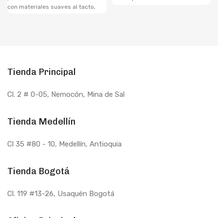
con materiales suaves al tacto,
cómodamente recogido. Con un
este antifaz te brinda la oscuridad
diseño ajustable y delicado, se
y la comodidad que necesitas
adapta perfectamente a tu cabeza
para un descanso óptimo. Su
sin causar incomodidades.
diseño ergonómico se adapta
perfectamente a tu rostro,
bloqueando la luz no deseada y
Tienda Principal
promoviendo un ambiente propicio
para el descanso profundo.
Cl. 2 # 0-05, Nemocón, Mina de Sal
Tienda Medellín
Cl 35 #80 - 10
, Medellín, Antioquia
Tienda Bogotá
Cl. 119 #13-26, Usaquén Bogotá