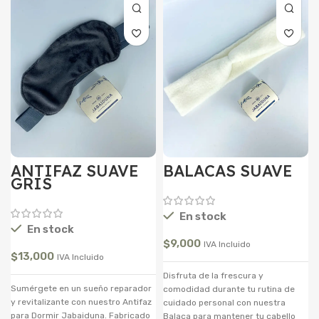
ANTIFAZ SUAVE
BALACAS SUAVE
GRIS
En stock
En stock
$
9,000
IVA Incluido
$
13,000
IVA Incluido
Disfruta de la frescura y
Sumérgete en un sueño reparador
comodidad durante tu rutina de
y revitalizante con nuestro Antifaz
cuidado personal con nuestra
para Dormir Jabaiduna. Fabricado
Balaca para mantener tu cabello