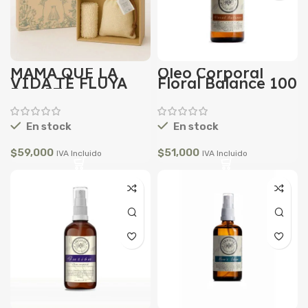
MAMÁ QUE LA
Oleo Corporal
VIDA TE FLUYA
Floral Balance 100
BONITO
ml
En stock
En stock
$
59,000
$
51,000
IVA Incluido
IVA Incluido