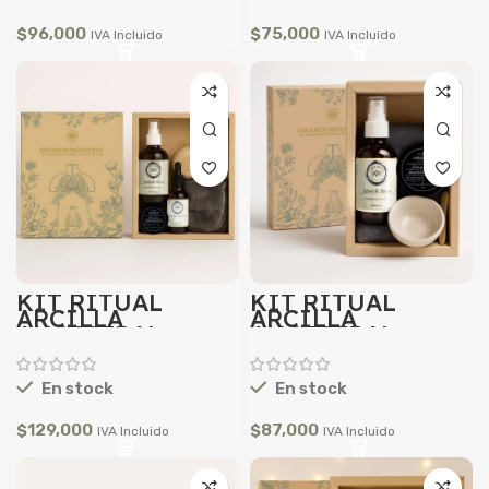
$
96,000
$
75,000
IVA Incluido
IVA Incluido
KIT RITUAL
KIT RITUAL
ARCILLA
ARCILLA
ANCESTRAL
ANCESTRAL
/TRATAMIENTO
BÁSICO
COMPLETO
En stock
En stock
$
129,000
$
87,000
IVA Incluido
IVA Incluido