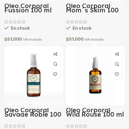
Oleo Corporal
Oleo Corporal
Fussion 100 ml
Mom´s Skim 100
ml
En stock
En stock
$
51,000
$
51,000
IVA Incluido
IVA Incluido
Oleo Corporal
Oleo Corporal
Savage Roble 100
Wild Rouse 100 ml
ml