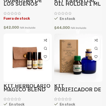
GUARDIÁN DE
KIT ESSENTIAL
LOS SUEÑOS
OIL HOLDER 1 ML
Fuera de stock
En stock
$
42,000
$
44,000
IVA Incluido
IVA Incluido
KIT HERBOLARIO
KIT
MAGICO BLEND
PURIFICADOR DE
MINI 3
AIRE BOTELLA
PLANA Y ACEITE
DE EUCALLPTO 30
ML
En stock
En stock