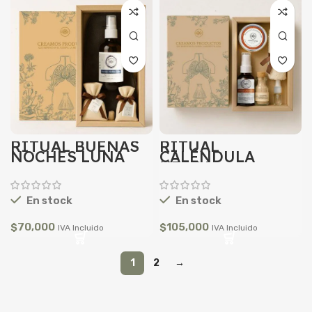
RITUAL BUENAS
RITUAL
NOCHES LUNA
CALÉNDULA
HERBAL
En stock
En stock
$
70,000
$
105,000
IVA Incluido
IVA Incluido
1
2
→