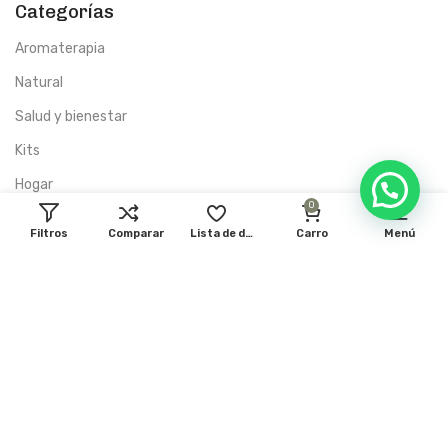
Categorías
Aromaterapia
Natural
Salud y bienestar
Kits
Hogar
0
Higiene Bucal
Filtros
Comparar
Lista de deseos
Carro
Menú
Nosotros
Promociones
Contacto
Nosotros
Sabiduría Botánica