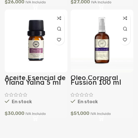
$
26,000
$
27,000
IVA Incluido
IVA Incluido
Aceite Esencial de
Oleo Corporal
Ylang Yalng 5 ml
Fussion 100 ml
En stock
En stock
$
30,000
$
51,000
IVA Incluido
IVA Incluido