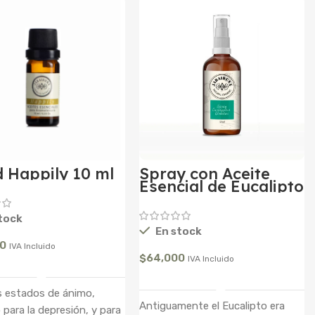
d Happily 10 ml
Spray con Aceite
Esencial de Eucalipto
50 ml
tock
En stock
00
IVA Incluido
$
64,000
IVA Incluido
Añadir Al Carrito
Añadir Al Carrito
os estados de ánimo,
Antiguamente el Eucalipto era
 para la depresión, y para