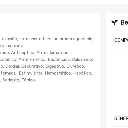
Be
tilación, este aceite tiene un aroma agradable,
COMP
e y exquisito.
tico, Antiséptico, Antiinflamatorio,
tamínico, Antihemético, Bactericida, Balsámico,
, Cordial, Depurativo, Digestivo, Diurético,
tomacal, Estimulante, Hemostático, Hepático,
e, Sedante, Tónico
BENEF