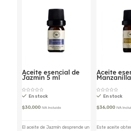
Aceite esencial de
Aceite ese
Jazmín 5 ml
Manzanilla
En stock
En stock
$
30,000
$
36,000
IVA Incluido
IVA Inclu
Añadir Al Carrito
Añadir A
El aceite de Jazmín desprende un
Este aceite obte