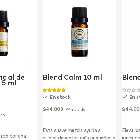
ncial de
Blend Calm 10 ml
Blen
 5 ml
En stock
En s
$
44,000
$
44,0
IVA Incluido
ido
Añadir Al Carrito
l Carrito
Esta suave mezcla ayuda a
Eleva l
nido por una
calmar desde los más pequeños a
indicado