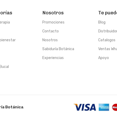
orías
Nosotros
Te pued
erapia
Promociones
Blog
Contacto
Distribuido
 bienestar
Nosotros
Catalogos
Sabiduría Botánica
Ventas Wh
Experiencias
Apoyo
 Bucal
ía Botánica
.