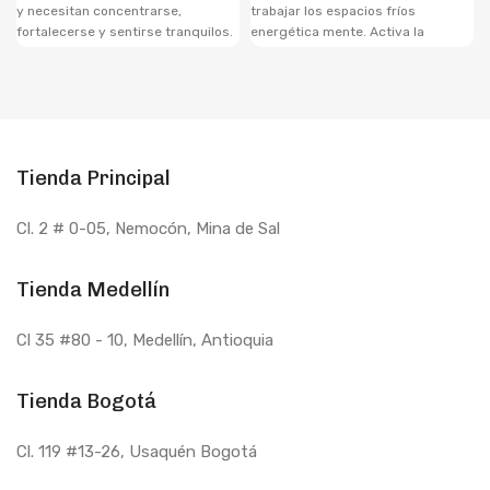
y necesitan concentrarse,
trabajar los espacios fríos
fortalecerse y sentirse tranquilos.
energética mente. Activa la
Indicado para personas que deben
energía del cuerpo.
cerrar ciclos y empezar de nuevo
Actua en el 1er chakra
Tienda Principal
Cl. 2 # 0-05, Nemocón, Mina de Sal
Tienda Medellín
Cl 35 #80 - 10
, Medellín, Antioquia
Tienda Bogotá
Cl. 119 #13-26, Usaquén Bogotá