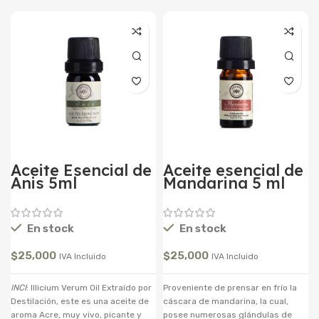
Aceite Esencial de
Aceite esencial de
Anis 5ml
Mandarina 5 ml
En stock
En stock
$
25,000
$
25,000
IVA Incluido
IVA Incluido
INCI
: Illicium Verum Oil Extraído por
Proveniente de prensar en frío la
Destilación, este es una aceite de
cáscara de mandarina, la cual,
aroma Acre, muy vivo, picante y
posee numerosas glándulas de