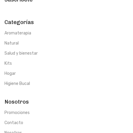
niños menores de 2 años ni
embarazadas para evitar posible
alergia.
Combina bien con:
Categorías
Ylang Ylang
Aromaterapia
Natural
Salud y bienestar
Kits
Hogar
Higiene Bucal
Nosotros
Promociones
Contacto
Nosotros