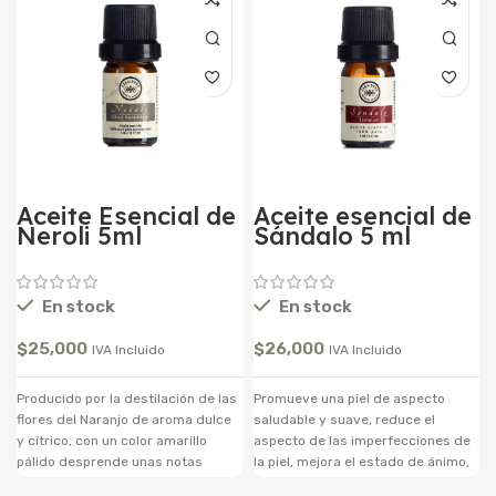
Aceite Esencial de
Aceite esencial de
Neroli 5ml
Sándalo 5 ml
En stock
En stock
$
25,000
$
26,000
IVA Incluido
IVA Incluido
Producido por la destilación de las
Promueve una piel de aspecto
flores del Naranjo de aroma dulce
saludable y suave, reduce el
y cítrico, con un color amarillo
aspecto de las imperfecciones de
pálido desprende unas notas
la piel, mejora el estado de ánimo,
dulces y delicadas. El Nerolí es
frecuentemente se utiliza en la