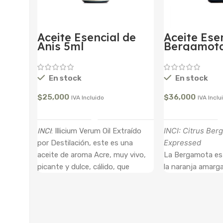
Aceite Esencial de
Aceite Ese
Anis 5ml
Bergamota
En stock
En stock
$
25,000
$
36,000
IVA Incluido
IVA Inclu
Añadir Al Carrito
Añadir A
INCI: Citrus Ber
INCI
: Illicium Verum Oil Extraído
Expressed
por Destilación, este es una
aceite de aroma Acre, muy vivo,
La Bergamota es 
picante y dulce, cálido, que
la naranja amarga
contiene propiedades:
esencial, extraíd
Antiséptico, Analgésico,
del fruto a trav
Antiespasmódico, Antiemético,
tiene un aroma r
Afrodisíaco, Aperitivo, Cardiaco,
euforizador , cítr