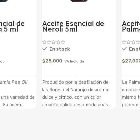
ncial de
Aceite Esencial de
Aceit
 5 ml
Neroli 5ml
Palm
En stock
En s
$
25,000
$
27,00
ido
IVA Incluido
l Carrito
Añadir Al Carrito
gamia Pee Oil
Producido por la destilación de
La Palma
las flores del Naranjo de aroma
emocione
una variedad de
dulce y cítrico, con un color
mismo t
. Su aceite
amarillo pálido desprende unas
poderoso
o de las cascaras
notas dulces y delicadas. El Nerolí
el cuerp
és de un prensado
es comúnmente usado en la piel
principa
efrescante,
como un poderoso anti acné y
Antiinfl
ico y dulce. A
limpiador, genera elasticidad
Antisépt