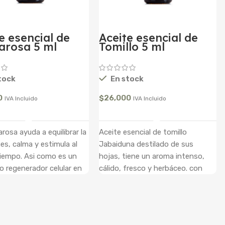
Aceite esencial de
e esencial de
Tomillo 5 ml
arosa 5 ml
En stock
tock
$
26,000
0
IVA Incluido
IVA Incluido
Añadir Al Carrito
Añadir Al Carrito
Aceite esencial de tomillo
rosa ayuda a equilibrar la
Jabaiduna destilado de sus
s, calma y estimula al
hojas, tiene un aroma intenso,
iempo. Asi como es un
cálido, fresco y herbáceo. con
 regenerador celular en
unas propiedades
o. Este aceite es
antimicrobiano, antiséptico,
lmente: Antiviral,
antiinflamatorio, antirreumático,
amatorio,
antibiótico, analgésico,
ico,Calmante,Meditativo,