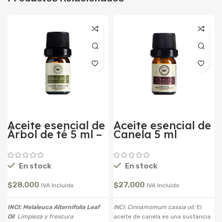
Aceite esencial de
Aceite esencial de
Árbol de té 5 ml –
Canela 5 ml
Tea Tree
En stock
En stock
$
28,000
$
27,000
IVA Incluido
IVA Incluido
INCI: Melaleuca Alternifolia Leaf
INCI: Cinnamomum cassia oil.
El
Oil
Limpieza y frescura
aceite de canela es una sustancia