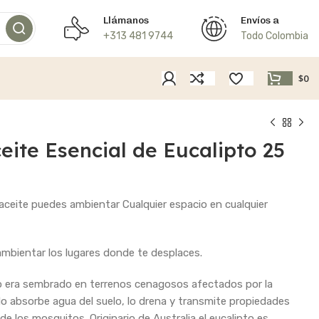
Llámanos
Envíos a
+313 481 9744
Todo Colombia
$
0
eite Esencial de Eucalipto 25
aceite puedes ambientar Cualquier espacio en cualquier
ambientar los lugares donde te desplaces.
o era sembrado en terrenos cenagosos afectados por la
o absorbe agua del suelo, lo drena y transmite propiedades
de los mosquitos. Originario de Australia el eucalipto es