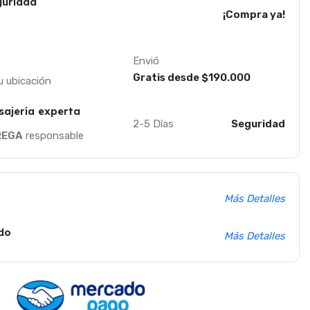
uridad
¡Compra ya!
Envió
Gratis desde $190.000
u ubicación
sajería experta
2-5 Días
Seguridad
REGA
responsable
Más Detalles
do
Más Detalles