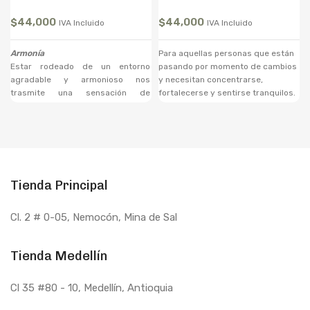
$
44,000
$
44,000
IVA Incluido
IVA Incluido
Armonía
Para aquellas personas que están
Estar rodeado de un entorno
pasando por momento de cambios
agradable y armonioso nos
y necesitan concentrarse,
trasmite una sensación de
fortalecerse y sentirse tranquilos.
tranquilidad que facilita un
Indicado para personas que deben
ambiente de calma en los más
cerrar ciclos y empezar de nuevo
pequeños y los más grandes; esta
mezcla de aceites esenciales te va
a transportar a un ambiente de
armonía y paz que permite realizar
Tienda Principal
una apertura mental para superar
procesos de confusión y
desesperación en lugares
Cl. 2 # 0-05, Nemocón, Mina de Sal
específicos que evocan malos
recuerdos y sentimientos
negativos. Ideal para usar el los
Tienda Medellín
espacios del hogar y el trabajo.
Actúa en el 6to Chakra.
Cl 35 #80 - 10
, Medellín, Antioquia
Elemento: Luz.