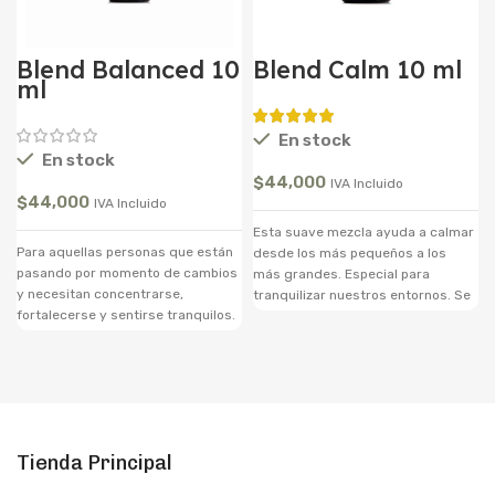
Blend Balanced 10
Blend Calm 10 ml
ml
En stock
En stock
$
44,000
IVA Incluido
$
44,000
IVA Incluido
Esta suave mezcla ayuda a calmar
Para aquellas personas que están
desde los más pequeños a los
pasando por momento de cambios
más grandes. Especial para
y necesitan concentrarse,
tranquilizar nuestros entornos. Se
fortalecerse y sentirse tranquilos.
puede usar en meditación.
Indicado para personas que deben
Actúa en el 3er Chakra
cerrar ciclos y empezar de nuevo.
Tienda Principal