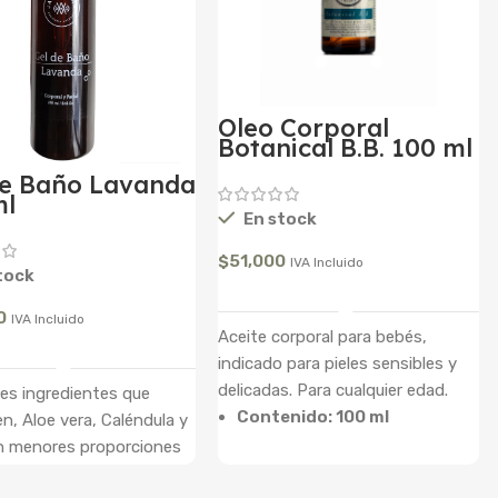
Oleo Corporal
Botanical B.B. 100 ml
de Baño Lavanda
ml
En stock
$
51,000
IVA Incluido
tock
Añadir Al Carrito
0
IVA Incluido
Aceite corporal para bebés,
Añadir Al Carrito
indicado para pieles sensibles y
delicadas. Para cualquier edad.
les ingredientes que
Contenido: 100 ml
n, Aloe vera, Caléndula y
en menores proporciones