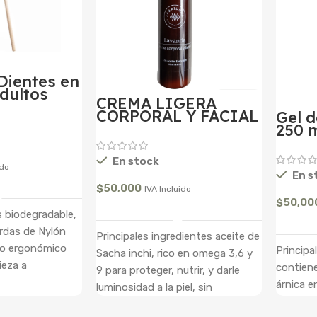
 Dientes en
dultos
CREMA LIGERA
CORPORAL Y FACIAL
Gel 
LAVANDA 250 ML
250 
En stock
ido
En s
l Carrito
$
50,000
IVA Incluido
$
50,00
Añadir Al Carrito
s biodegradable,
rdas de Nylón
Principales ingredientes aceite de
ño ergonómico
Principa
Sacha inchi, rico en omega 3,6 y
ieza a
contiene
9 para proteger, nutrir, y darle
árnica 
luminosidad a la piel, sin
sensación grasosa, para todo