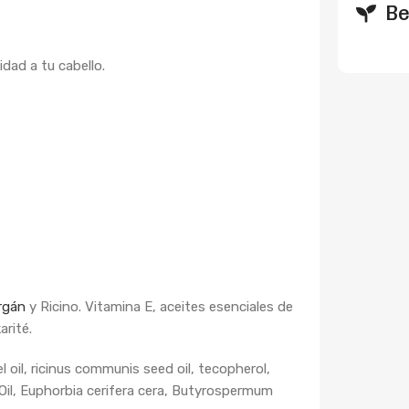
Be
idad a tu cabello.
rgán
y Ricino. Vitamina E, aceites esenciales de
arité.
l oil, ricinus communis seed oil, tecopherol,
 Oil, Euphorbia cerifera cera, Butyrospermum