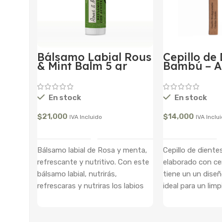
Bálsamo Labial Rous
Cepillo de
& Mint Balm 5 gr
Bambú – A
En stock
En stock
$
21,000
$
14,000
IVA Incluido
IVA Inclu
Añadir Al Carrito
Añadir A
Bálsamo labial de Rosa y menta,
Cepillo de diente
refrescante y nutritivo. Con este
elaborado con ce
bálsamo labial, nutrirás,
tiene un un dise
refrescaras y nutriras los labios
ideal para un limp
con un producto 100% natural
profundidad.
libre de Parábenos y
petroleoquímicos. Especialmente