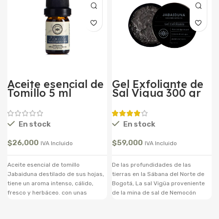
Aceite esencial de
Gel Exfoliante de
Tomillo 5 ml
Sal Vigua 300 gr
En stock
En stock
$
26,000
$
59,000
IVA Incluido
IVA Incluido
Aceite esencial de tomillo
De las profundidades de las
Jabaiduna destilado de sus hojas,
tierras en la Sábana del Norte de
tiene un aroma intenso, cálido,
Bogotá, La sal Vigüa proveniente
fresco y herbáceo. con unas
de la mina de sal de Nemocón
propiedades antimicrobiano,
contiene propiedades
antiséptico, antiinflamatorio,
terapéuticas únicas. Nuestro Gel