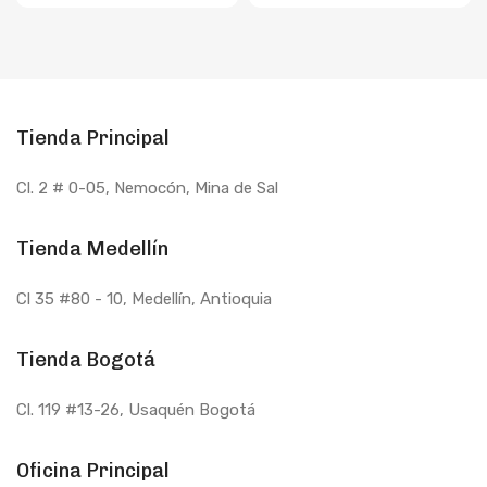
definido, profundo, un poco de
dulces y delicadas. El Nerolí es
madera, fresco, limpio, herbáceo,
comúnmente usado en la piel
balsámico, con una nota dulce y
como un poderoso anti acné y
alcanforada.
INCI: Lavandula
limpiador, genera elasticidad
Angustifolia Oil
previniendo la aparición de estrías
y reduciendo la apariencia de las
Tienda Principal
cicatrices. También actúa
poderosamente a nivel emocional,
tratando la depresión, el
Cl. 2 # 0-05, Nemocón, Mina de Sal
nerviosismo y los estados de
exaltación.
Tienda Medellín
Cl 35 #80 - 10
, Medellín, Antioquia
Tienda Bogotá
Cl. 119 #13-26, Usaquén Bogotá
Oficina Principal