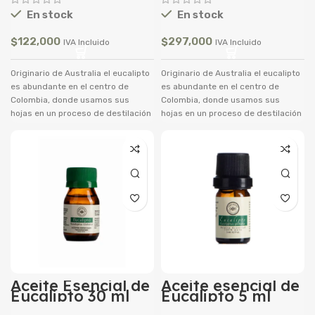
En stock
En stock
Combina bien con:
Pimienta,
Cardamomo
,
Bergamota,
Lavanda,
$
122,000
$
297,000
Limón
,
Naranja
,
Árbol de té.
IVA Incluido
IVA Incluido
Originario de Australia el eucalipto
Originario de Australia el eucalipto
es abundante en el centro de
es abundante en el centro de
Colombia, donde usamos sus
Colombia, donde usamos sus
hojas en un proceso de destilación
hojas en un proceso de destilación
hecho por arrastre de Vapor para
hecho por arrastre de Vapor para
obtener su aceite esencial.
obtener su aceite esencial.
Elememento:
Aire
Chakra:
Raíz
>Elememento: Aire >Chakra: Raíz
Aceite Esencial de
Aceite esencial de
Eucalipto 30 ml
Eucalipto 5 ml