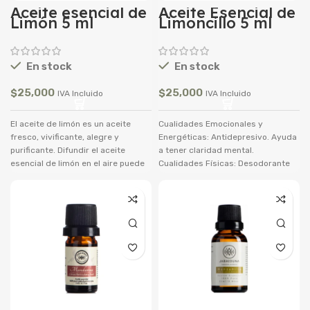
Aceite esencial de
Aceite Esencial de
extracción:
Destilado al vapor.
Limón 5 ml
Limoncillo 5 ml
Parte de la planta:
Hojas.
Origen:
Creta.
Periodo de
validez:
3 años.
Aroma:
Terroso,
Floral.
Color:
Transparente
En stock
En stock
Dilución máxima para
adultos: 0,5 %
$
25,000
$
25,000
IVA Incluido
IVA Incluido
No aplicar cerca del rostro
de bebés y niños.
El aceite de limón es un aceite
Cualidades Emocionales y
fresco, vivificante, alegre y
Energéticas: Antidepresivo. Ayuda
purificante. Difundir el aceite
a tener claridad mental.
esencial de limón en el aire puede
Cualidades Físicas: Desodorante
levantar el ánimo y ayudar a
natural. Trata la gingivitis. Aclara
combatir la inseguridad y la
manchas y trata el acné.
tristeza. Los limones y el aceite de
limón son populares por su aroma
refrescante y sus propiedades
tonificantes, purificantes y
limpiadoras