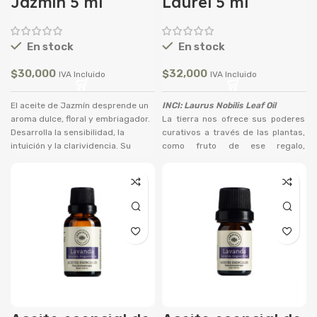
Jazmín 5 ml
Laurel 5 ml
En stock
En stock
$
30,000
$
32,000
IVA Incluido
IVA Incluido
El aceite de Jazmín desprende un
INCI: Laurus Nobilis Leaf Oil
aroma dulce, floral y embriagador.
La tierra nos ofrece sus poderes
Desarrolla la sensibilidad, la
curativos a través de las plantas,
intuición y la clarividencia. Su
como fruto de ese regalo,
precioso perfume le acompaña
tenemos el aceite esencial de
hacia la elevación espiritual. El
Laurel que proviene de árboles
Jazmín puede ayudar a reducir la
frondosos con hojas aromáticas
apariencia de las imperfecciones
frescas de color verde
de la piel y promueve una tez
amarillento, cuyas propiedades
radiante y de aspecto radiante.
analgésicas, antisépticas y
expectorantes han sido utilizadas
a través de la historia por medio
de infusiones que aliviaban
dolores musculares y articulares.
En la mitología griega, plantaban el
árbol en bosquetes sagrados