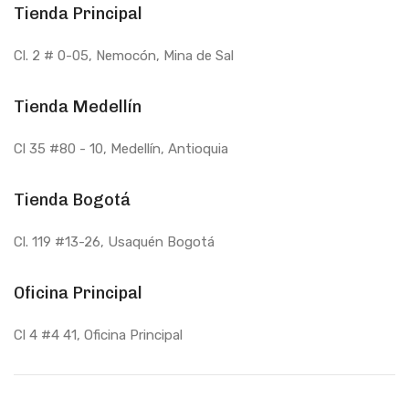
Tienda Principal
ansiedad, el estrés, las alergias, la
hipersensibilidad, las
convulsiones, la depresión y la ira.
Cl. 2 # 0-05, Nemocón, Mina de Sal
Tienda Medellín
Cl 35 #80 - 10
, Medellín, Antioquia
Tienda Bogotá
Cl. 119 #13-26, Usaquén Bogotá
Oficina Principal
Cl 4 #4 41, Oficina Principal