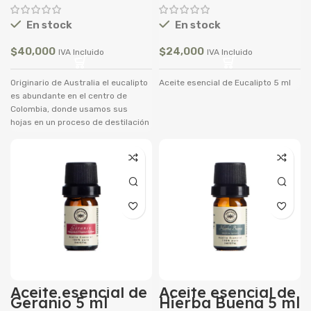
En stock
En stock
$
40,000
$
24,000
IVA Incluido
IVA Incluido
Originario de Australia el eucalipto
Aceite esencial de Eucalipto 5 ml
es abundante en el centro de
Colombia, donde usamos sus
hojas en un proceso de destilación
hecho por arrastre de Vapor para
obtener su aceite esencial.
>Elememento: Aire >Chakra: Raíz
Aceite esencial de
Aceite esencial de
Geranio 5 ml
Hierba Buena 5 ml