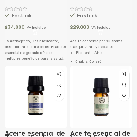
En stock
En stock
$
34,000
$
29,000
IVA Incluido
IVA Incluido
Es Antiséptico, Desintoxicante,
Aceite conocido por su aroma
desodorante, entre otros. El aceite
tranquilizante y sedante.
esencial de geranio ofrece
Elemento: Aire
múltiples beneficios para la salud,
Chakra: Corazón
principalmente la de nuestro
cuerpo y nuestra piel, que se
Frasco dosificador
pueden atribuir a sus excelentes
propiedades como limpiador,
astringente, tónico, y para la
prevención y tratamiento de
arrugas
Aceite esencial de
Aceite esencial de