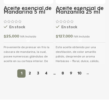
Aceite esencial de
Aceite esencial de
Mandarina 5 ml
Manzanilla 25 ml
En stock
En stock
$
25,000
$
127,000
IVA Incluido
IVA Incluido
Proveniente de prensar en frío la
Este aceite obtenido por una
cáscara de mandarina, la cual,
destilación, de color amarillo
posee numerosas glándulas de
pálido, desprende un aroma
aceite en su corteza interior. De
Herbáceo – floral, dulce, cálido,
aroma dulce, este aceite se puede
profundo, alegre, balsámico,
extraer de mandarina madura o
afrutado, muy agradable. El aceite
1
2
3
4
…
8
9
10
→
verde, ambas con los mismos
de manzanilla se utiliza para el
beneficios. Genera un efecto
tratamiento de la piel y problemas
sedante en el organismo que es
musculares. Las flores de la
natural y resulta inofensivo para el
manzanilla, tiene uso calmante y
cuerpo. Su consumo es
ayuda a conciliar el sueño.
recomendado para relajar los
nervios y músculos, así como
combatir tensiones, reducir la